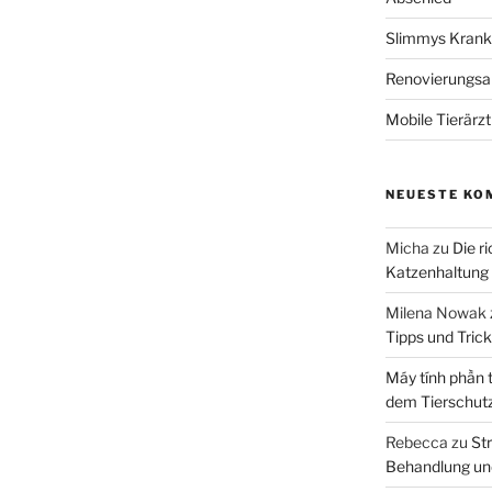
Slimmys Kranke
Renovierungsar
Mobile Tierärz
NEUESTE KO
Micha
zu
Die r
Katzenhaltung
Milena Nowak
Tipps und Tric
Máy tính phần 
dem Tierschut
Rebecca
zu
Str
Behandlung un