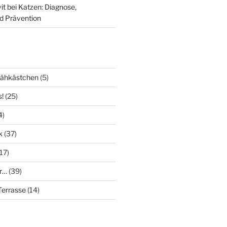
it bei Katzen: Diagnose,
d Prävention
Nähkästchen
(5)
s!
(25)
4)
k
(37)
17)
r…
(39)
errasse
(14)