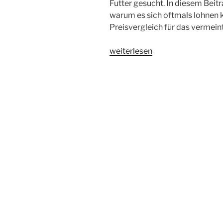
Futter gesucht. In diesem Beit
warum es sich oftmals lohnen 
Preisvergleich für das vermeintl
„Preisvergleich
weiterlesen
–
Katzenfutter
günstiger
kaufen“