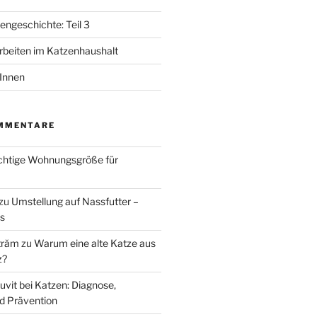
ngeschichte: Teil 3
beiten im Katzenhaushalt
tInnen
MMENTARE
ichtige Wohnungsgröße für
zu
Umstellung auf Nassfutter –
ks
trăm
zu
Warum eine alte Katze aus
z?
uvit bei Katzen: Diagnose,
d Prävention