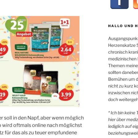
HALLO UND 
Ausgangspunkt
Herzenskatze Sl
chronisch kran
medizinischen 
Themen meiner 
sollten danebe
Bemühen um di
nicht zu kurz
inzwischen nicht
doch weitergeh
* Ich bin keine
r soll in den Napf, aber wenn möglich
hier über medi
o wird oftmals online nach möglichst
lediglich auf e
tz für das als zu teuer empfundene
beziehungsweis