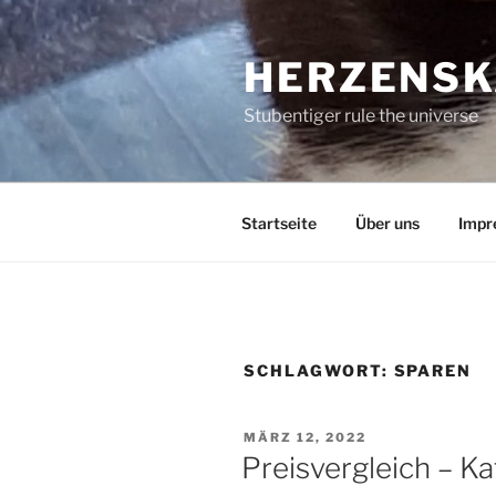
Zum
Inhalt
HERZENSK
springen
Stubentiger rule the universe
Startseite
Über uns
Impr
SCHLAGWORT:
SPAREN
VERÖFFENTLICHT
MÄRZ 12, 2022
AM
Preisvergleich – Ka