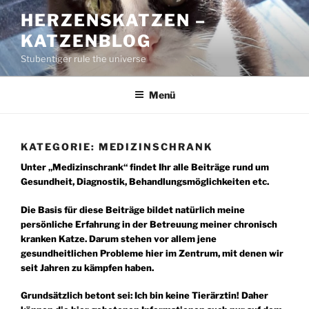
Zum
HERZENSKATZEN –
Inhalt
KATZENBLOG
springen
Stubentiger rule the universe
Menü
KATEGORIE:
MEDIZINSCHRANK
Unter „Medizinschrank“ findet Ihr alle Beiträge rund um
Gesundheit, Diagnostik, Behandlungsmöglichkeiten etc.
Die Basis für diese Beiträge bildet natürlich meine
persönliche Erfahrung in der Betreuung meiner chronisch
kranken Katze. Darum stehen vor allem jene
gesundheitlichen Probleme hier im Zentrum, mit denen wir
seit Jahren zu kämpfen haben.
Grundsätzlich betont sei: Ich bin keine Tierärztin! Daher