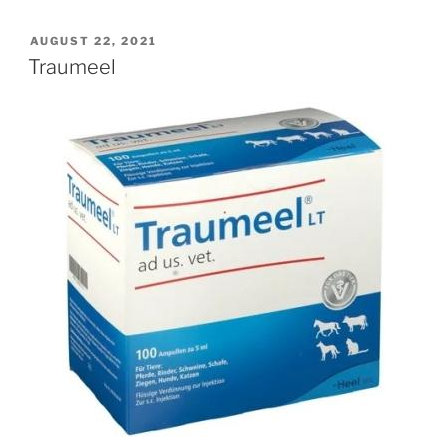
des
Urins
VERÖFFENTLICHT
AUGUST 22, 2021
AM
–
Traumeel
Eine
Ergänzung
zum
Stuvit-
Beitrag“