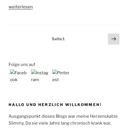
„Wenn
weiterlesen
das
Katzenauge
tränt…“
Seitennummerierung
Näch
Seite
1
Seit
der
Beiträge
Folge uns auf
HALLO UND HERZLICH WILLKOMMEN!
Ausgangspunkt dieses Blogs war meine Herzenskatze
Slimmy. Da sie viele Jahre lang chronisch krank war,