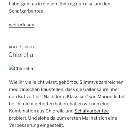
habe, geht es in diesem Beitrag nun also um den
Schafgarbentee.
„Schafgarbentee“
weiterlesen
VERÖFFENTLICHT
MAI 7, 2021
AM
Chlorella
Wie Ihr vielleicht wisst, gehört zu Slimmys zahlreichen
medizinischen Baustellen
, dass sie Gallensäure über
den Kot verliert. Nachdem „Klassiker“ wie
Mariendistel
bei ihr nicht geholfen haben, haben wir nun eine
Kombination aus Chlorella und
Schafgarbentee
probiert. Und siehe da, zum ersten Mal hat sich eine
Verbesserung eingestellt.