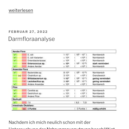
„Pankreatitis
weiterlesen
und
Pankreasinsuffizienz“
VERÖFFENTLICHT
FEBRUAR 27, 2022
AM
Darmfloraanalyse
Nachdem ich mich neulich schon mit der