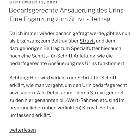
Co.“
VERÖFFENTLICHT
SEPTEMBER 12, 2021
AM
Bedarfsgerechte Ansäuerung des Urins –
Eine Ergänzung zum Stuvit-Beitrag
Da ich immer wieder danach gefragt werde, gibt es nun
als Ergänzung zum Beitrag über
Struvit
und dem
dazugehörigen Beitrag zum
Spezialfutter
hier auch
noch eine Schritt-für-Schritt Anleitung, wie die
bedarfsgerechte Ansäuerung des Urins funktioniert.
Achtung: Hier wird wirklich nur Schritt für Schritt
erklärt, wie man vorgeht, um den Urin bedarfsgerecht
anzusäuern. Alle Details zum Thema Struvit generell,
zu den hier genannten pH-Wert-Rahmen etc. sind im
ursprünglichen (oben verlinkten) Struvit-Beitrag
umfassend erklärt.
„Bedarfsgerechte
weiterlesen
Ansäuerung