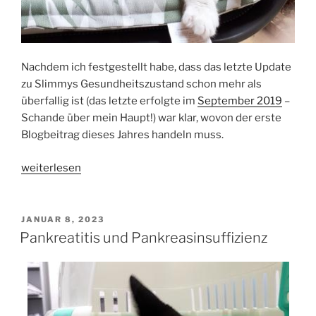
Nachdem ich festgestellt habe, dass das letzte Update
zu Slimmys Gesundheitszustand schon mehr als
überfallig ist (das letzte erfolgte im
September 2019
–
Schande über mein Haupt!) war klar, wovon der erste
Blogbeitrag dieses Jahres handeln muss.
„Slimmys
weiterlesen
Krankengeschichte:
Teil
3“
VERÖFFENTLICHT
JANUAR 8, 2023
AM
Pankreatitis und Pankreasinsuffizienz