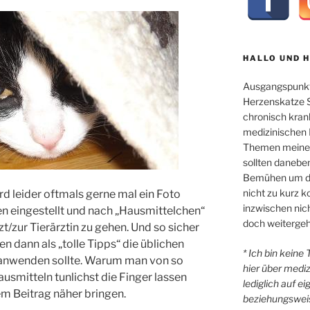
HALLO UND 
Ausgangspunkt
Herzenskatze Sl
chronisch kran
medizinischen 
Themen meiner 
sollten danebe
Bemühen um di
nicht zu kurz
d leider oftmals gerne mal ein Foto
inzwischen nicht
n eingestellt und nach „Hausmittelchen“
doch weitergeh
zt/zur Tierärztin zu gehen. Und so sicher
dann als „tolle Tipps“ die üblichen
* Ich bin keine
anwenden sollte. Warum man von so
hier über medi
usmitteln tunlichst die Finger lassen
lediglich auf e
em Beitrag näher bringen.
beziehungsweis