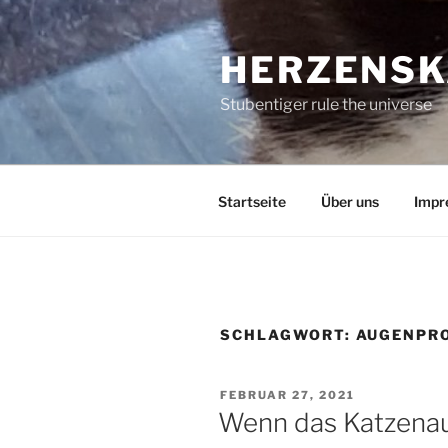
Zum
Inhalt
HERZENSK
springen
Stubentiger rule the universe
Startseite
Über uns
Impr
SCHLAGWORT:
AUGENPR
VERÖFFENTLICHT
FEBRUAR 27, 2021
AM
Wenn das Katzenau