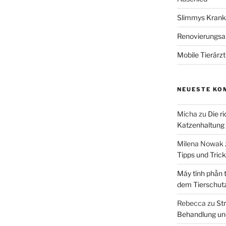
Slimmys Kranke
Renovierungsar
Mobile Tierärz
NEUESTE KO
Micha
zu
Die r
Katzenhaltung
Milena Nowak
Tipps und Tric
Máy tính phần 
dem Tierschut
Rebecca
zu
Str
Behandlung un