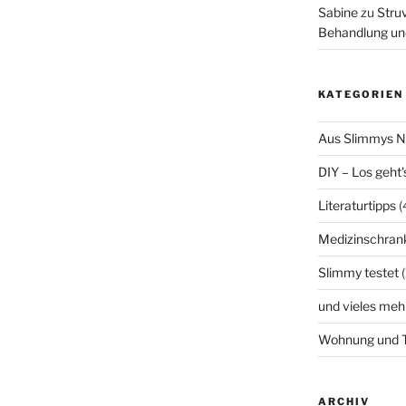
Sabine
zu
Struv
Behandlung un
KATEGORIEN
Aus Slimmys 
DIY – Los geht'
Literaturtipps
(
Medizinschran
Slimmy testet
(
und vieles meh
Wohnung und T
ARCHIV