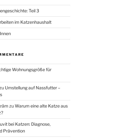
ngeschichte: Teil 3
beiten im Katzenhaushalt
tInnen
MMENTARE
ichtige Wohnungsgröße für
zu
Umstellung auf Nassfutter –
ks
trăm
zu
Warum eine alte Katze aus
z?
uvit bei Katzen: Diagnose,
d Prävention