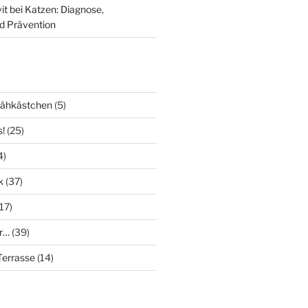
it bei Katzen: Diagnose,
d Prävention
Nähkästchen
(5)
s!
(25)
4)
k
(37)
17)
r…
(39)
errasse
(14)