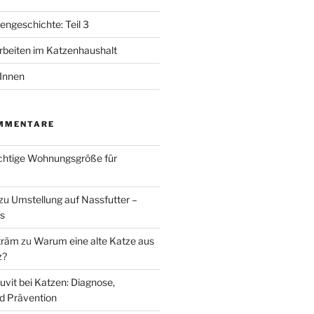
ngeschichte: Teil 3
beiten im Katzenhaushalt
tInnen
MMENTARE
ichtige Wohnungsgröße für
zu
Umstellung auf Nassfutter –
ks
trăm
zu
Warum eine alte Katze aus
z?
uvit bei Katzen: Diagnose,
d Prävention