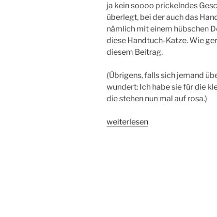
ja kein soooo prickelndes Gesc
überlegt, bei der auch das Hand
nämlich mit einem hübschen D
diese Handtuch-Katze. Wie gena
diesem Beitrag.
(Übrigens, falls sich jemand ü
wundert: Ich habe sie für die k
die stehen nun mal auf rosa.)
„Handtuch-
weiterlesen
Katze“