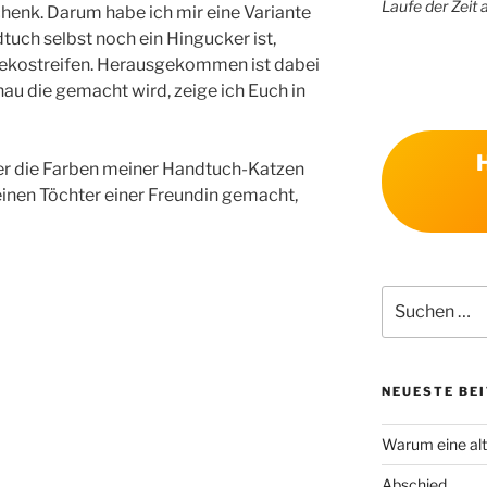
Laufe der Zeit 
henk. Darum habe ich mir eine Variante
tuch selbst noch ein Hingucker ist,
ekostreifen. Herausgekommen ist dabei
u die gemacht wird, zeige ich Euch in
ber die Farben meiner Handtuch-Katzen
leinen Töchter einer Freundin gemacht,
Suchen
nach:
NEUESTE BE
Warum eine alt
Abschied