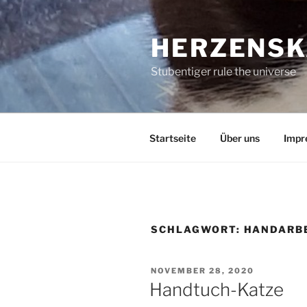
Zum
Inhalt
HERZENSK
springen
Stubentiger rule the universe
Startseite
Über uns
Impr
SCHLAGWORT:
HANDARB
VERÖFFENTLICHT
NOVEMBER 28, 2020
AM
Handtuch-Katze