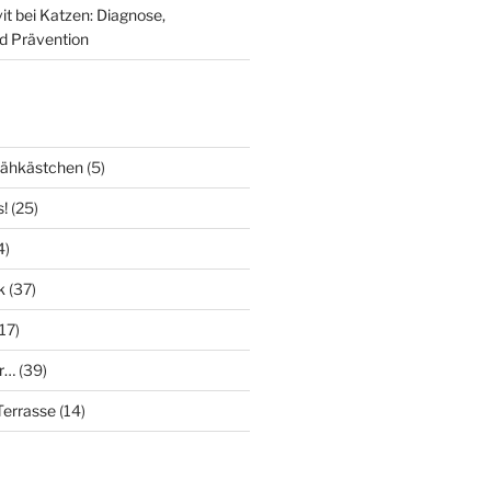
it bei Katzen: Diagnose,
d Prävention
Nähkästchen
(5)
s!
(25)
4)
k
(37)
17)
r…
(39)
errasse
(14)