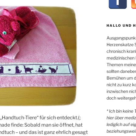
HALLO UND 
Ausgangspunkt
Herzenskatze Sl
chronisch kran
medizinischen 
Themen meiner 
sollten danebe
Bemühen um di
nicht zu kurz
inzwischen nicht
doch weitergeh
* Ich bin keine
 „Handtuch-Tiere“ für sich entdeckt.(;
hier über medi
lediglich auf e
ade finde: Sobald man sie öffnet, hat
beziehungsweis
dtuch – und das ist ganz ehrlich gesagt