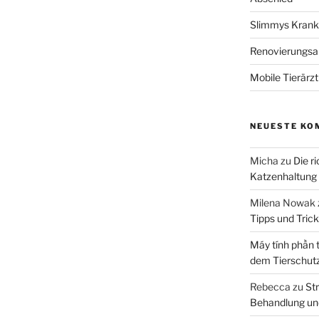
Slimmys Kranke
Renovierungsar
Mobile Tierärz
NEUESTE KO
Micha
zu
Die r
Katzenhaltung
Milena Nowak
Tipps und Tric
Máy tính phần 
dem Tierschut
Rebecca
zu
Str
Behandlung un