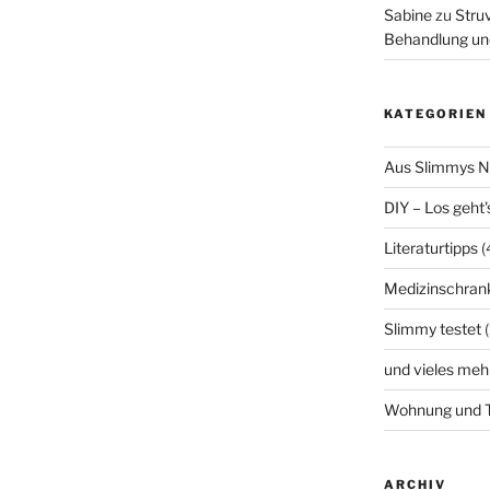
Sabine
zu
Struv
Behandlung un
KATEGORIEN
Aus Slimmys 
DIY – Los geht'
Literaturtipps
(
Medizinschran
Slimmy testet
(
und vieles meh
Wohnung und T
ARCHIV