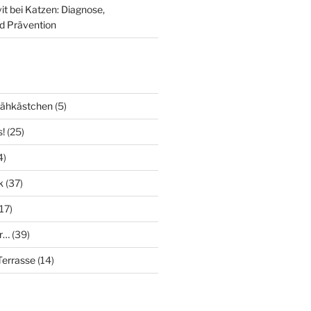
it bei Katzen: Diagnose,
d Prävention
Nähkästchen
(5)
s!
(25)
4)
k
(37)
17)
r…
(39)
errasse
(14)