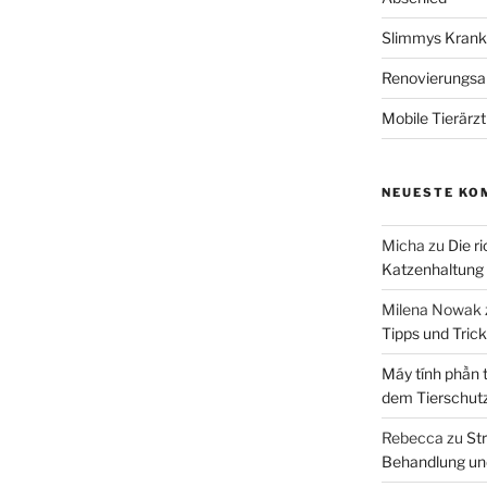
Slimmys Kranke
Renovierungsar
Mobile Tierärz
NEUESTE KO
Micha
zu
Die r
Katzenhaltung
Milena Nowak
Tipps und Tric
Máy tính phần 
dem Tierschut
Rebecca
zu
Str
Behandlung un