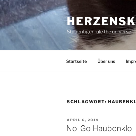
Zum
Inhalt
HERZENSK
springen
Stubentiger rule the universe
Startseite
Über uns
Impr
SCHLAGWORT:
HAUBENK
VERÖFFENTLICHT
APRIL 6, 2019
AM
No-Go Haubenklo