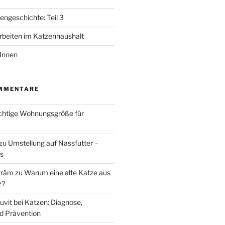
ngeschichte: Teil 3
beiten im Katzenhaushalt
tInnen
MMENTARE
ichtige Wohnungsgröße für
zu
Umstellung auf Nassfutter –
ks
trăm
zu
Warum eine alte Katze aus
z?
uvit bei Katzen: Diagnose,
d Prävention