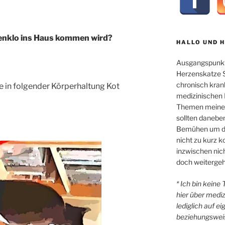
enklo ins Haus kommen wird?
HALLO UND 
Ausgangspunkt
Herzenskatze Sl
chronisch kran
le in folgender Körperhaltung Kot
medizinischen 
Themen meiner 
sollten danebe
Bemühen um di
nicht zu kurz
inzwischen nicht
doch weitergeh
* Ich bin keine
hier über medi
lediglich auf e
beziehungsweis