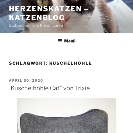
Zum
HERZENSKATZEN –
Inhalt
KATZENBLOG
springen
Stubentiger rule the universe
Menü
SCHLAGWORT:
KUSCHELHÖHLE
VERÖFFENTLICHT
APRIL 30, 2020
AM
„Kuschelhöhle Cat“ von Trixie