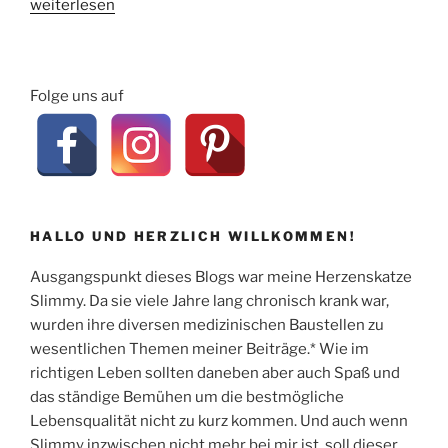
„Urinuntersuchung
weiterlesen
–
Was
gilt
Folge uns auf
es
zu
beachten?“
HALLO UND HERZLICH WILLKOMMEN!
Ausgangspunkt dieses Blogs war meine Herzenskatze
Slimmy. Da sie viele Jahre lang chronisch krank war,
wurden ihre diversen medizinischen Baustellen zu
wesentlichen Themen meiner Beiträge.* Wie im
richtigen Leben sollten daneben aber auch Spaß und
das ständige Bemühen um die bestmögliche
Lebensqualität nicht zu kurz kommen. Und auch wenn
Slimmy inzwischen nicht mehr bei mir ist, soll dieser