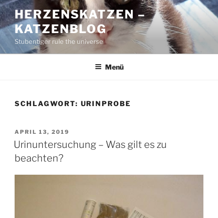
Zum
HERZENSKATZEN –
Inhalt
KATZENBLOG
springen
Stubentiger rule the universe
Menü
SCHLAGWORT:
URINPROBE
VERÖFFENTLICHT
APRIL 13, 2019
AM
Urinuntersuchung – Was gilt es zu
beachten?