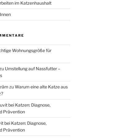
beiten im Katzenhaushalt
tInnen
MMENTARE
ichtige Wohnungsgröße für
zu
Umstellung auf Nassfutter –
ks
trăm
zu
Warum eine alte Katze aus
z?
uvit bei Katzen: Diagnose,
d Prävention
it bei Katzen: Diagnose,
d Prävention