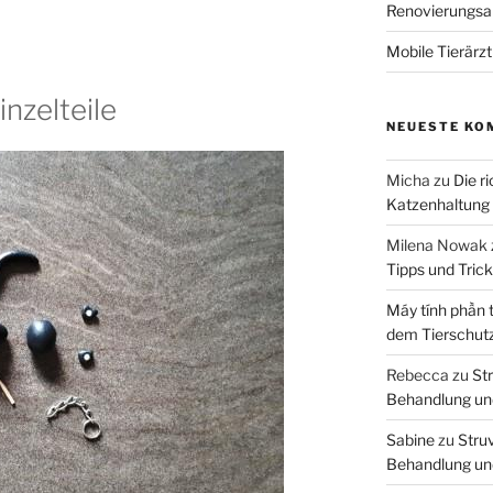
Renovierungsar
Mobile Tierärz
nzelteile
NEUESTE KO
Micha
zu
Die r
Katzenhaltung
Milena Nowak
Tipps und Tric
Máy tính phần 
dem Tierschut
Rebecca
zu
Str
Behandlung un
Sabine
zu
Struv
Behandlung un