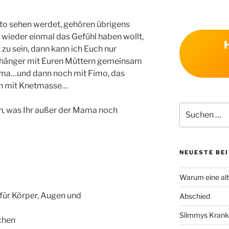
oto sehen werdet, gehören übrigens
h wieder einmal das Gefühl haben wollt,
 zu sein, dann kann ich Euch nur
nhänger mit Euren Müttern gemeinsam
ama…und dann noch mit Fimo, das
en mit Knetmasse…
Suchen
n, was Ihr außer der Mama noch
nach:
NEUESTE BE
Warum eine alt
für Körper, Augen und
Abschied
Slimmys Kranke
chen