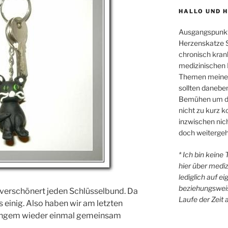
HALLO UND 
Ausgangspunkt
Herzenskatze Sl
chronisch kran
medizinischen 
Themen meiner 
sollten danebe
Bemühen um di
nicht zu kurz
inzwischen nicht
doch weitergeh
* Ich bin keine
hier über medi
lediglich auf e
beziehungsweis
verschönert jeden Schlüsselbund. Da
Laufe der Zeit 
 einig. Also haben wir am letzten
langem wieder einmal gemeinsam