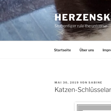
Zum
Inhalt
HERZENSK
springen
Stubentiger rule the universe
Startseite
Über uns
Impr
VERÖFFENTLICHT
MAI 30, 2019
VON
SABINE
AM
Katzen-Schlüssela