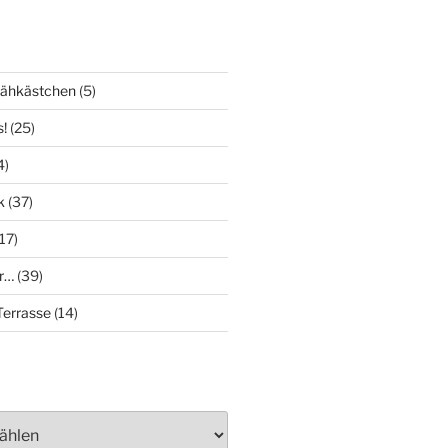
Nähkästchen
(5)
s!
(25)
4)
k
(37)
17)
r…
(39)
errasse
(14)