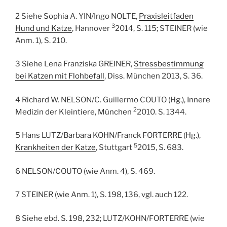
2 Siehe Sophia A. YIN/Ingo NOLTE,
Praxisleitfaden
3
Hund und Katze
, Hannover
2014, S. 115; STEINER (wie
Anm. 1), S. 210.
3 Siehe Lena Franziska GREINER,
Stressbestimmung
bei Katzen mit Flohbefall
, Diss. München 2013, S. 36.
4 Richard W. NELSON/C. Guillermo COUTO (Hg.), Innere
2
Medizin der Kleintiere, München
2010. S. 1344.
5 Hans LUTZ/Barbara KOHN/Franck FORTERRE (Hg.),
5
Krankheiten der Katze
, Stuttgart
2015, S. 683.
6 NELSON/COUTO (wie Anm. 4), S. 469.
7 STEINER (wie Anm. 1), S. 198, 136, vgl. auch 122.
8 Siehe ebd. S. 198, 232; LUTZ/KOHN/FORTERRE (wie