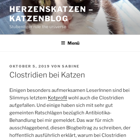
Zum
HERZENSKATZEN –
Inhalt
KATZENBLOG
springen
Stubentiger rule the universe
Menü
VERÖFFENTLICHT
OKTOBER 5, 2019
VON
SABINE
AM
Clostridien bei Katzen
Einigen besonders aufmerksamen LeserInnen sind bei
Slimmys letztem
Kotprofil
wohl auch die Clostridien
aufgefallen. Und einige haben sich mit sehr gut
gemeinten Ratschlägen bezüglich Antibiotika-
Behandlung bei mir gemeldet. Das war für mich
ausschlaggebend, diesen Blogbeitrag zu schreiben, der
hoffentlich ausführlich erklärt, warum bei Clostridien