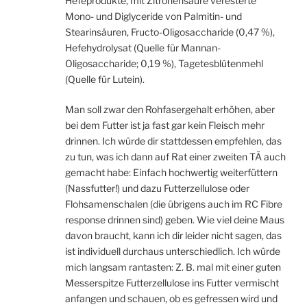
Hefeprodukte, mit Zitronensäure veresterte
Mono- und Diglyceride von Palmitin- und
Stearinsäuren, Fructo-Oligosaccharide (0,47 %),
Hefehydrolysat (Quelle für Mannan-
Oligosaccharide; 0,19 %), Tagetesblütenmehl
(Quelle für Lutein).
Man soll zwar den Rohfasergehalt erhöhen, aber
bei dem Futter ist ja fast gar kein Fleisch mehr
drinnen. Ich würde dir stattdessen empfehlen, das
zu tun, was ich dann auf Rat einer zweiten TÄ auch
gemacht habe: Einfach hochwertig weiterfüttern
(Nassfutter!) und dazu Futterzellulose oder
Flohsamenschalen (die übrigens auch im RC Fibre
response drinnen sind) geben. Wie viel deine Maus
davon braucht, kann ich dir leider nicht sagen, das
ist individuell durchaus unterschiedlich. Ich würde
mich langsam rantasten: Z. B. mal mit einer guten
Messerspitze Futterzellulose ins Futter vermischt
anfangen und schauen, ob es gefressen wird und