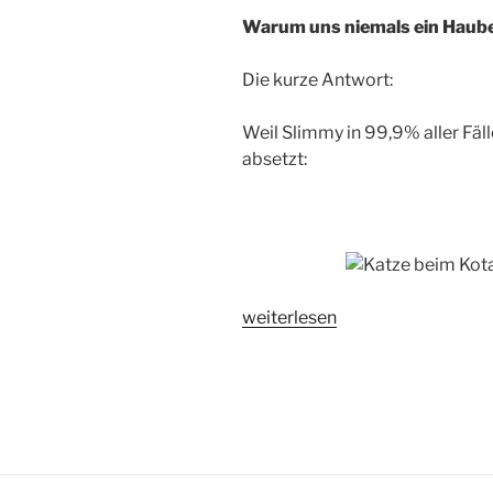
Warum uns niemals ein Haub
Die kurze Antwort:
Weil Slimmy in 99,9% aller Fäl
absetzt:
„No-
weiterlesen
Go
Haubenklo“