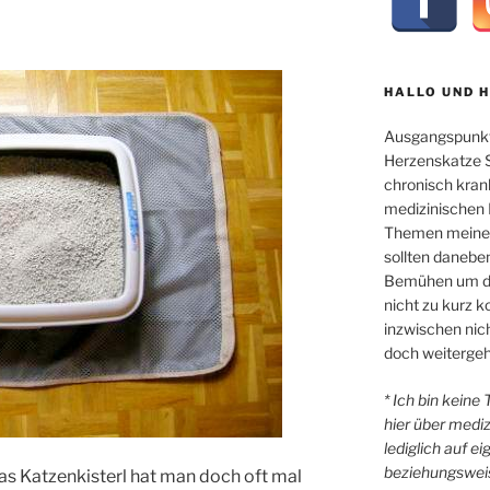
HALLO UND 
Ausgangspunkt
Herzenskatze Sl
chronisch kran
medizinischen 
Themen meiner 
sollten danebe
Bemühen um di
nicht zu kurz
inzwischen nicht
doch weitergeh
* Ich bin keine
hier über medi
lediglich auf e
beziehungsweis
as Katzenkisterl hat man doch oft mal