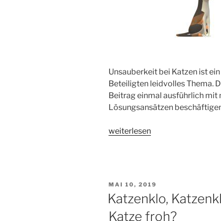
Unsauberkeit bei Katzen ist ein 
Beteiligten leidvolles Thema.
Beitrag einmal ausführlich mi
Lösungsansätzen beschäftigen
„Unsauberkeit
weiterlesen
bei
Katzen“
VERÖFFENTLICHT
MAI 10, 2019
AM
Katzenklo, Katzenk
Katze froh?