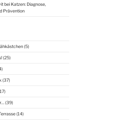
it bei Katzen: Diagnose,
d Prävention
Nähkästchen
(5)
s!
(25)
4)
k
(37)
17)
r…
(39)
errasse
(14)