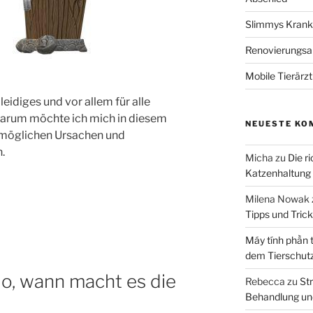
Slimmys Kranke
Renovierungsar
Mobile Tierärz
leidiges und vor allem für alle
 Darum möchte ich mich in diesem
NEUESTE KO
t möglichen Ursachen und
.
Micha
zu
Die r
Katzenhaltung
Milena Nowak
Tipps und Tric
Máy tính phần 
dem Tierschut
lo, wann macht es die
Rebecca
zu
Str
Behandlung un