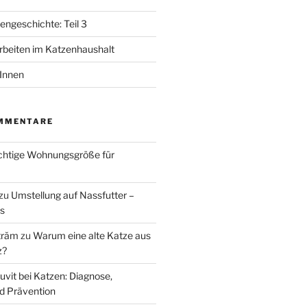
ngeschichte: Teil 3
beiten im Katzenhaushalt
tInnen
MMENTARE
ichtige Wohnungsgröße für
zu
Umstellung auf Nassfutter –
ks
trăm
zu
Warum eine alte Katze aus
z?
uvit bei Katzen: Diagnose,
d Prävention