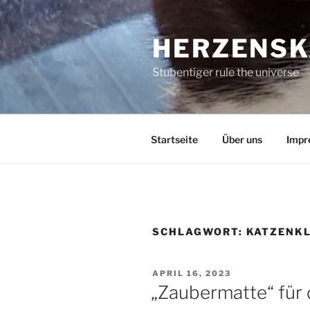
Zum
Inhalt
HERZENSK
springen
Stubentiger rule the universe
Startseite
Über uns
Impr
SCHLAGWORT:
KATZENK
VERÖFFENTLICHT
APRIL 16, 2023
AM
„Zaubermatte“ für 