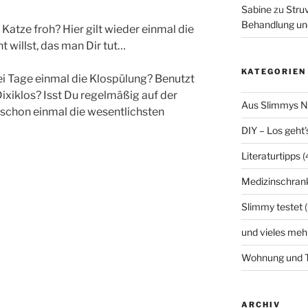
Sabine
zu
Struv
Behandlung un
atze froh? Hier gilt wieder einmal die
t willst, das man Dir tut…
KATEGORIEN
wei Tage einmal die Klospülung? Benutzt
Dixiklos? Isst Du regelmäßig auf der
Aus Slimmys 
 schon einmal die wesentlichsten
DIY – Los geht'
Literaturtipps
(
Medizinschran
Slimmy testet
(
und vieles meh
Wohnung und T
ARCHIV