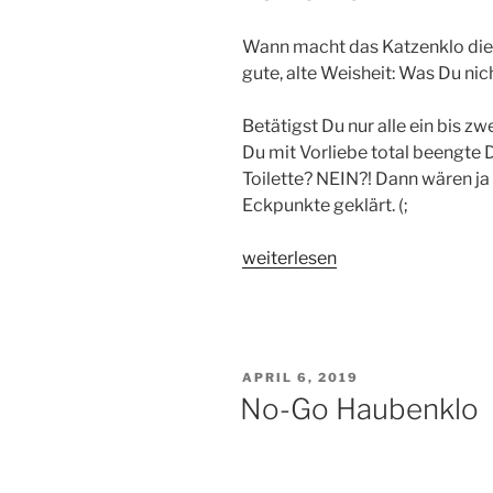
Wann macht das Katzenklo die K
gute, alte Weisheit: Was Du nich
Betätigst Du nur alle ein bis z
Du mit Vorliebe total beengte 
Toilette? NEIN?! Dann wären ja
Eckpunkte geklärt. (;
„Katzenklo,
weiterlesen
Katzenklo,
wann
macht
es
VERÖFFENTLICHT
APRIL 6, 2019
die
AM
No-Go Haubenklo
Katze
froh?“