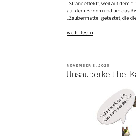
„Strandeffekt“, weil auf dem 
auf dem Boden rund um das Kist
„Zaubermatte“ getestet, die di
„„Zaubermatte“
weiterlesen
für
das
Katzenklo“
VERÖFFENTLICHT
NOVEMBER 8, 2020
AM
Unsauberkeit bei K