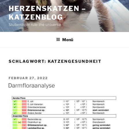
Zum
HERZENSKATZEN –
Inhalt
KATZENBLOG
springen
Stubentiger rule the universe
Menü
SCHLAGWORT:
KATZENGESUNDHEIT
VERÖFFENTLICHT
FEBRUAR 27, 2022
AM
Darmfloraanalyse