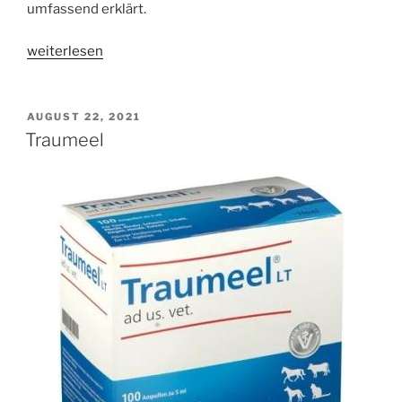
umfassend erklärt.
„Bedarfsgerechte
weiterlesen
Ansäuerung
des
Urins
VERÖFFENTLICHT
AUGUST 22, 2021
AM
–
Traumeel
Eine
Ergänzung
zum
Stuvit-
Beitrag“