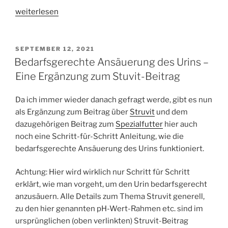
„Dr.
weiterlesen
Google
und
Co.“
VERÖFFENTLICHT
SEPTEMBER 12, 2021
AM
Bedarfsgerechte Ansäuerung des Urins –
Eine Ergänzung zum Stuvit-Beitrag
Da ich immer wieder danach gefragt werde, gibt es nun
als Ergänzung zum Beitrag über
Struvit
und dem
dazugehörigen Beitrag zum
Spezialfutter
hier auch
noch eine Schritt-für-Schritt Anleitung, wie die
bedarfsgerechte Ansäuerung des Urins funktioniert.
Achtung: Hier wird wirklich nur Schritt für Schritt
erklärt, wie man vorgeht, um den Urin bedarfsgerecht
anzusäuern. Alle Details zum Thema Struvit generell,
zu den hier genannten pH-Wert-Rahmen etc. sind im
ursprünglichen (oben verlinkten) Struvit-Beitrag