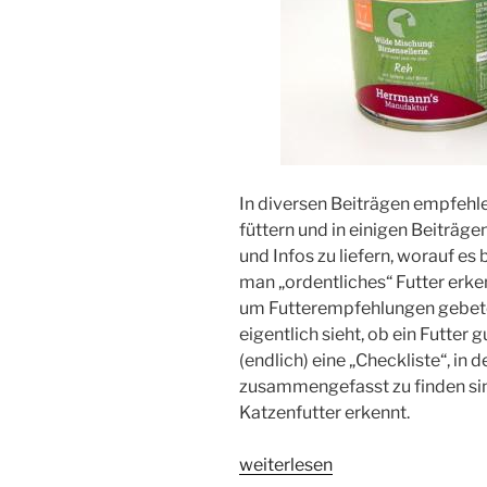
In diversen Beiträgen empfehle
füttern und in einigen Beiträge
und Infos zu liefern, worauf e
man „ordentliches“ Futter erk
um Futterempfehlungen gebet
eigentlich sieht, ob ein Futter g
(endlich) eine „Checkliste“, in
zusammengefasst zu finden si
Katzenfutter erkennt.
„Hochwertiges
weiterlesen