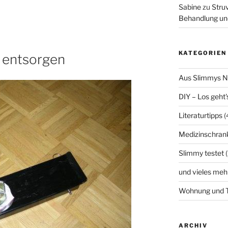
Sabine
zu
Struv
Behandlung un
KATEGORIEN
 entsorgen
Aus Slimmys 
DIY – Los geht'
Literaturtipps
(
Medizinschran
Slimmy testet
(
und vieles meh
Wohnung und T
ARCHIV