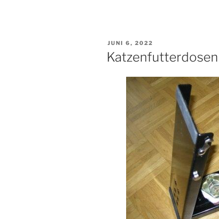
Katzenfutter
erkennen“
VERÖFFENTLICHT
JUNI 6, 2022
AM
Katzenfutterdosen