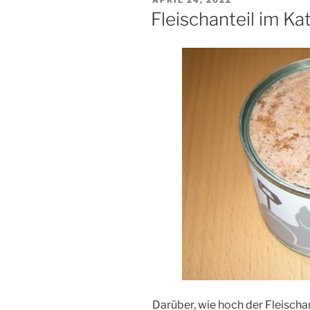
AM
Fleischanteil im Ka
Darüber, wie hoch der Fleischan