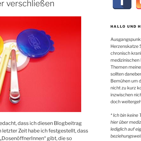
r verschließen
HALLO UND 
Ausgangspunkt
Herzenskatze Sl
chronisch kran
medizinischen 
Themen meiner 
sollten danebe
Bemühen um di
nicht zu kurz
inzwischen nicht
doch weitergeh
* Ich bin keine
hier über medi
gedacht, dass ich diesen Blogbeitrag
lediglich auf e
letzter Zeit habe ich festgestellt, dass
beziehungsweis
„DosenöffnerInnen“ gibt, die so