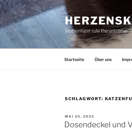
Zum
Inhalt
HERZENSK
springen
Stubentiger rule the universe
Startseite
Über uns
Impr
SCHLAGWORT:
KATZENF
VERÖFFENTLICHT
MAI 20, 2023
AM
Dosendeckel und V