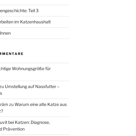
ngeschichte: Teil 3
beiten im Katzenhaushalt
tInnen
MMENTARE
ichtige Wohnungsgröße für
zu
Umstellung auf Nassfutter –
ks
trăm
zu
Warum eine alte Katze aus
z?
uvit bei Katzen: Diagnose,
d Prävention