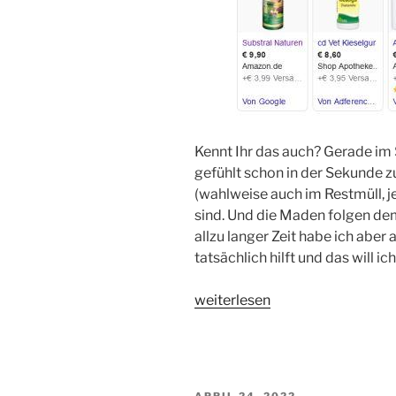
Kennt Ihr das auch? Gerade i
gefühlt schon in der Sekunde zu
(wahlweise auch im Restmüll, 
sind. Und die Maden folgen dem
allzu langer Zeit habe ich aber
tatsächlich hilft und das will i
„Katzenfutterreste
weiterlesen
entsorgen“
VERÖFFENTLICHT
APRIL 24, 2022