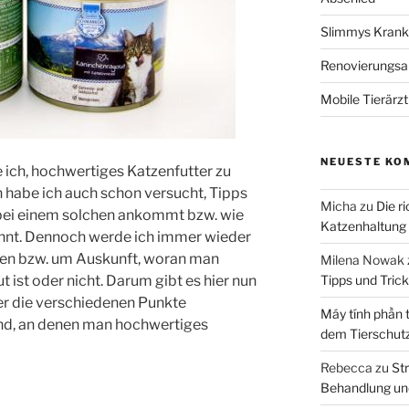
Slimmys Kranke
Renovierungsar
Mobile Tierärz
NEUESTE KO
 ich, hochwertiges Katzenfutter zu
n habe ich auch schon versucht, Tipps
Micha
zu
Die r
s bei einem solchen ankommt bzw. wie
Katzenhaltung
ennt. Dennoch werde ich immer wieder
en bzw. um Auskunft, woran man
Milena Nowak
Tipps und Tric
ut ist oder nicht. Darum gibt es hier nun
 der die verschiedenen Punkte
Máy tính phần 
nd, an denen man hochwertiges
dem Tierschut
Rebecca
zu
Str
Behandlung un