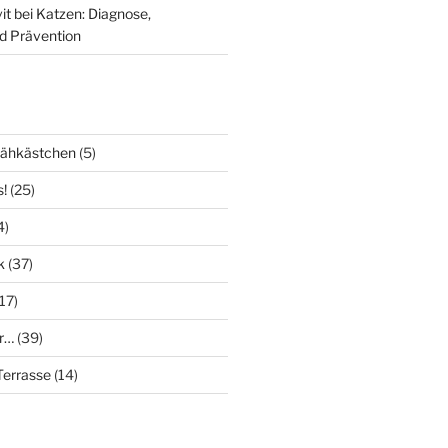
it bei Katzen: Diagnose,
d Prävention
Nähkästchen
(5)
s!
(25)
4)
k
(37)
17)
r…
(39)
errasse
(14)