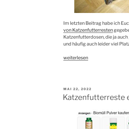
Im letzten Beitrag habe ich Euc
von Katzenfutterresten
gegeben
Katzenfutterdosen, die ja auch
und häufig auch leider viel Pl
„Katzenfutterdosen
weiterlesen
entsorgen“
VERÖFFENTLICHT
MAI 22, 2022
AM
Katzenfutterreste