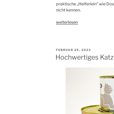
praktische „Helferlein“ wie D
nicht kennen.
„Dosendeckel
weiterlesen
und
Verschlussklammern
–
Katzenfutter
VERÖFFENTLICHT
FEBRUAR 25, 2023
wieder
AM
Hochwertiges Katz
verschließen“